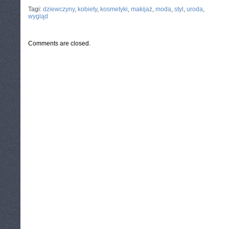
CATEGORIES:
TURYSTYKA, PODRÓŻE
Tagi:
dziewczyny
,
kobiety
,
kosmetyki
,
makijaż
,
moda
,
styl
,
uroda
,
wygląd
Comments are closed.