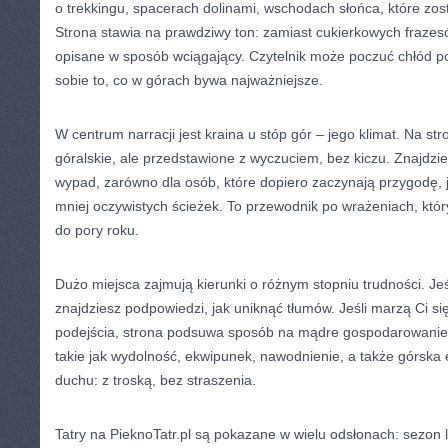
o trekkingu, spacerach dolinami, wschodach słońca, które zos
Strona stawia na prawdziwy ton: zamiast cukierkowych frazes
opisane w sposób wciągający. Czytelnik może poczuć chłód po
sobie to, co w górach bywa najważniejsze.
W centrum narracji jest kraina u stóp gór – jego klimat. Na st
góralskie, ale przedstawione z wyczuciem, bez kiczu. Znajdzi
wypad, zarówno dla osób, które dopiero zaczynają przygodę, ja
mniej oczywistych ścieżek. To przewodnik po wrażeniach, kt
do pory roku.
Dużo miejsca zajmują kierunki o różnym stopniu trudności. Jeś
znajdziesz podpowiedzi, jak uniknąć tłumów. Jeśli marzą Ci s
podejścia, strona podsuwa sposób na mądre gospodarowanie s
takie jak wydolność, ekwipunek, nawodnienie, a także górska 
duchu: z troską, bez straszenia.
Tatry na PieknoTatr.pl są pokazane w wielu odsłonach: sezon l