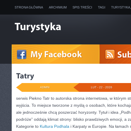
STRONA GŁÓWNA
ARCHIWUM
SPIS TREŚCI
TAGI
TURYSTYKA
ADMIN
LUT - 22 - 2026
serwis Piekno Tatr to autorska strona internetowa, w którym s
wyjścia. To miejsce tworzone z myślą o osobach, które kochaj
ale jednocześnie chcą poszerzać horyzonty. Tytuł i idea „Podh
podróże” oddają klimat strony: blisko prawdziwych emocji, a 
Kategorie to
Kultura Podhala
i Karpaty w Europie. Na łamach se