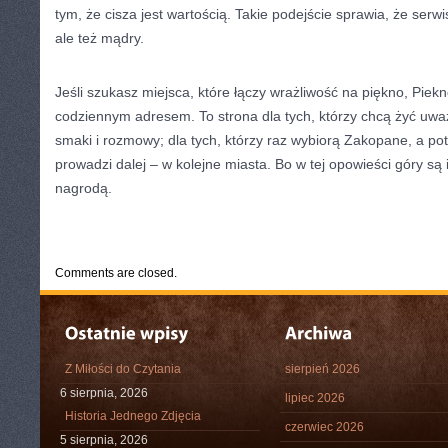
tym, że cisza jest wartością. Takie podejście sprawia, że serwis 
ale też mądry.
Jeśli szukasz miejsca, które łączy wrażliwość na piękno, Piek
codziennym adresem. To strona dla tych, którzy chcą żyć uważni
smaki i rozmowy; dla tych, którzy raz wybiorą Zakopane, a po
prowadzi dalej – w kolejne miasta. Bo w tej opowieści góry są i
nagrodą.
CATEGORIES:
TURYSTYKA, PODRÓŻE
Comments are closed.
Z Miłości do Czytania
sierpień 2026
6 sierpnia, 2026
lipiec 2026
Historia Jednego Zdjęcia
czerwiec 2026
5 sierpnia, 2026