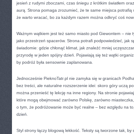
jesień z rudymi zboczami, czas śniegu z krótkim światłem or
aurą. Strona pomaga zrozumieć, że te same miejsca potrafią w
że warto wracać, bo za każdym razem można odkryć coś now
Ważnym wątkiem jest też samo miasto pod Giewontem – nie tyl
jako przestrzeń spacerów. Strona potrafi podpowiedzieć, jak s
świadomie: gdzie chłonąć klimat, jak znaleźć mniej uczęszcza
przyrodę w jeden spójny dzień. Pojawiają się też wątki organiz
by podróż była sensownie zaplanowana.
Jednocześnie PieknoTatr.pl nie zamyka się w granicach Podhala
bez treści, ale naturalne rozszerzenie idei: skoro góry uczą p
można przenieść tę lekcję na inne regiony. Na stronie pojawiaj
które mogą obejmować zarówno Polskę, zarówno miasteczka, j
o tym, że podróżowanie może być realne – bez względu na to,
dzień.
Styl strony łączy blogową lekkość. Teksty są tworzone tak, by c