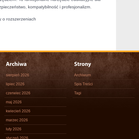
ezpieczeństwo, kompatybilność i profesjonalizm.
zy o rozszerzeniach
sierpień 2026
Archiwum
lipiec 2026
Spis Treści
czerwiec 2026
Tagi
maj 2026
kwiecień 2026
marzec 2026
luty 2026
styczeń 2026