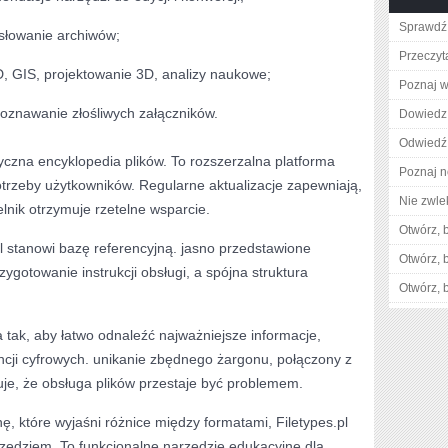
Sprawdź 
asłowanie archiwów;
Przeczyt
, GIS, projektowanie 3D, analizy naukowe;
Poznaj w
oznawanie złośliwych załączników.
Dowiedz 
Odwiedź 
asyczna encyklopedia plików. To rozszerzalna platforma
Poznaj n
otrzeby użytkowników. Regularne aktualizacje zapewniają,
Nie zwlek
elnik otrzymuje rzetelne wsparcie.
Otwórz, 
pl stanowi bazę referencyjną. jasno przedstawione
Otwórz, 
zygotowanie instrukcji obsługi, a spójna struktura
Otwórz, 
a tak, aby łatwo odnaleźć najważniejsze informacje,
cji cyfrowych. unikanie zbędnego żargonu, połączony z
je, że obsługa plików przestaje być problemem.
ę, które wyjaśni różnice między formatami, Filetypes.pl
zędziem. To funkcjonalne narzędzie edukacyjne dla