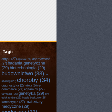
antyki
(27)
asertywność
apteka
(26)
badania genetyczne
(27)
(29)
biotechnologia
(29)
budownictwo
(33)
car
choroby
(34)
sharing
(26)
diagnostyka
(27)
e-
dieta
(26)
commerce
(27)
egzaminy
(27)
genetyka
(29)
farmacja
(26)
gry
edukacyjne
(26)
hotele butikowe
(26)
materiały
korepetycje
(27)
medyczne
(29)
medycyna
(33)