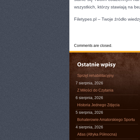
wszystkich, którzy stawiają na b
Filetypes.pl – Twoje źródło wied
CATEGORIES:
TURYSTYKA, PODRÓŻE
Comments are closed.
Sprzęt rehabilitacyjny
7 sierpnia, 2026
Z Miłości do Czytania
6 sierpnia, 2026
Historia Jednego Zdjęcia
5 sierpnia, 2026
Bohaterowie Amatorskiego Sportu
4 sierpnia, 2026
Atlas (Afryka Północna)