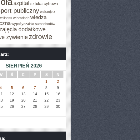
oła
szpital
sztuka cyfrowa
sport publiczny
wakacje z
wiedza
wellness w hotelach
czna
wypożyczalnie samochodów
zajęcia dodatkowe
zdrowie
we żywienie
SIERPIEŃ 2026
W
Ś
C
P
S
N
1
2
4
5
6
7
8
9
11
12
13
14
15
16
18
19
20
21
22
23
25
26
27
28
29
30