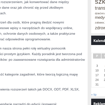
szk
m rozszerzeniem, jak konwertować dane między
tran
e dane oraz jak chronić się przed złośliwym
ach.
dziećmi
medy
strzeń dla osób, które pragną śledzić nowymi
zabawa
zdro
sowe wpisy o narzędziach do współpracy online,
ch, ochronie danych osobowych, a także praktyczne
brać odpowiednie oprogramowanie.
nasza strona pełni rolę wirtualny pomocnik
ści prostym językiem. Każdy poradnik jest tworzona pod
P
ników: po zaawansowane rozwiązania dla administratorów
3
10
eźć kategorie zagadnień, które tworzą logiczną mapę
17
24
31
mówienia rozszerzeń takich jak DOCX, ODT, PDF, XLSX,
« lip
mendacje narzędzi do edycji i konwersji;