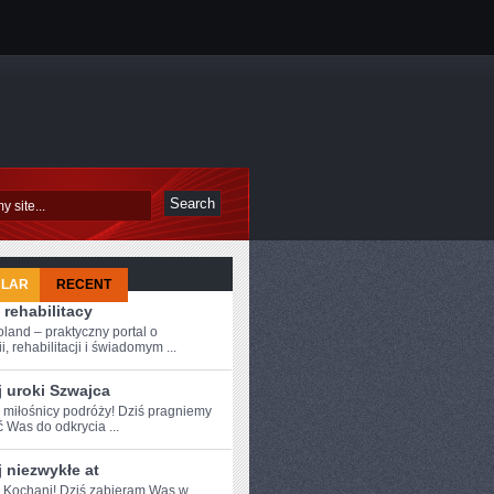
ULAR
RECENT
 rehabilitacy
oland – praktyczny portal o
i, rehabilitacji i świadomym ...
 uroki Szwajca
e miłośnicy podróży! Dziś pragniemy
ć Was do odkrycia ...
 niezwykłe at
e Kochani! Dziś zabieram Was​ w