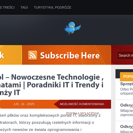
IS TREŚCI
TAGI
TURYSTYKA, PODRÓŻE
POP
Sprzęt
Ortex P
ortopedi
STRONA
LIS - 11 - 2025
MOŻLIWOŚĆ KOMENTOWANIA
Odkryj
Witajci
FILETYPES.PL
ZOSTAŁA WYŁĄCZONA
rzeń plików oraz kompleksowych porad IT, stworzony z
zaprosi
tratorach, którzy poszukują rzetelnych informacji o
–
Odkryj
wieżych newsów ze świata oprogramowania i
NOWOCZESNE
Witajci