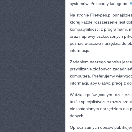
systemów. Polecamy kategorie:
S
Na stronie Filetypes.pl odnajdz
której każde rozszerzenie jest d
kompatybilności z programami, m
oraz naprawy uszkodzonych plik
poznać właściwe narzędzia do obs
informacje.
Zadaniem naszego serwisu jest u
przybliżanie złożonych zagadnień
komputera. Preferujemy wiarygod
informacji, aby ułatwić pracę z 
W dziale poświęconym rozszerzen
także specjalistyczne rozszerzeni
niezastąpionym narzędziem dla pr
danych.
Oprócz samych opisów publikujemy