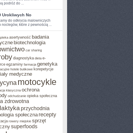
ą podróż do ...
0 Urokliwych No
amy do odkrycia malowniczych
h noclegów, które z pewnością ...
badania
asertywność
apteka
yczne
biotechnologia
ownictwo
car sharing
roby
diagnostyka
e-
dieta
genetyka
rce
egzaminy
farmacja
korepetycje
acyjne
hotele butikowe
iały medyczne
motocykle
ycyna
ochrona
acja klasyczna
ody
opieka społeczna
odchudzanie
ka zdrowotna
ilaktyka
przychodnia
recepty
ologia społeczna
sprzęt
tacja
rowery miejskie
superfoods
czny