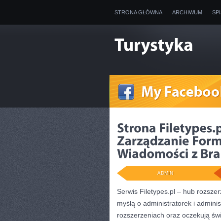
STRONA GŁÓWNA
ARCHIWUM
SP
ADMIN
Serwis Filetypes.pl – hub rozsze
myślą o administratorek i adminis
rozszerzeniach oraz oczekują ś