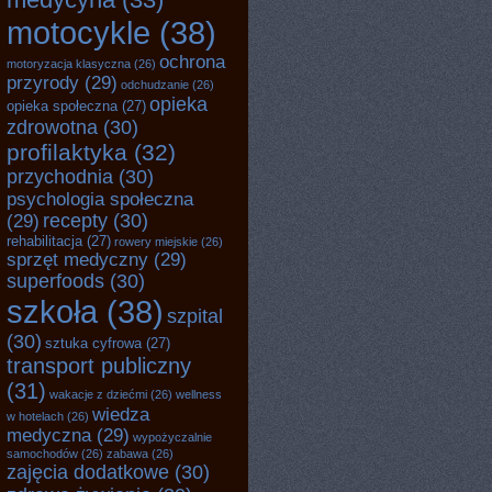
motocykle
(38)
ochrona
motoryzacja klasyczna
(26)
przyrody
(29)
odchudzanie
(26)
opieka
opieka społeczna
(27)
zdrowotna
(30)
profilaktyka
(32)
przychodnia
(30)
psychologia społeczna
recepty
(30)
(29)
rehabilitacja
(27)
rowery miejskie
(26)
sprzęt medyczny
(29)
superfoods
(30)
szkoła
(38)
szpital
(30)
sztuka cyfrowa
(27)
transport publiczny
(31)
wakacje z dziećmi
(26)
wellness
wiedza
w hotelach
(26)
medyczna
(29)
wypożyczalnie
samochodów
(26)
zabawa
(26)
zajęcia dodatkowe
(30)