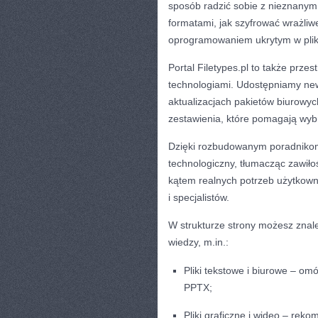
sposób radzić sobie z nieznany
formatami, jak szyfrować wrażliw
oprogramowaniem ukrytym w plik
Portal Filetypes.pl to także prze
technologiami. Udostępniamy new
aktualizacjach pakietów biurowy
zestawienia, które pomagają wy
Dzięki rozbudowanym poradnikom 
technologiczny, tłumacząc zawiło
kątem realnych potrzeb użytkow
i specjalistów.
W strukturze strony możesz znal
wiedzy, m.in.:
Pliki tekstowe i biurowe – o
PPTX;
Pliki graficzne i wideo – reko