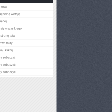
teraz
aj pełną wersję
ięcej
się wszystkiego
stronę tutaj
owe fakty
aj, kliknij
by zobaczyć
by zobaczyć
by zobaczyć