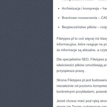
Archiwizacja i kompresja – h
Branżowe rozszerzenia – CAD
Bezpieczeństwo plików – rozp
Filetypes.pl to coś więcej niż kl
informacyjna, które reaguje na p
że informacje są aktualne, a czyt
Dla specjalistów SEO, Filetypes.
właściwości plików umożliwiają pr
przyspiesza pracę.
Strona Filetypes.pl jest budowan
niezależnie od poziomu kompeten
konkretnymi przykładami, powodu
Jeżeli chcesz mieć pod ręką stron
stanie się Twoim codziennym nar