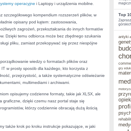
ystemy operacyjne
i Laptopy i urządzenia mobilne.
magiczn
TECHNOLOGIE
Top 1
iesz szczegółowego kompendium rozszerzeń plików, w
,
Zaprasz
okładnie opisany pod kątem: zastosowania,
ZARZĄDZANIE
górskic
ożliwych zagrożeń, przekształcania do innych formatów
FORMATAMI
ów. Dzięki temu odbiorca może bez zbędnego szukania
antyki
genet
|
ługi pliku, zamiast przekopywać się przez niespójne
bud
PORADNIKI
cho
IT
porządkowanie wiedzy o formatach plików oraz
comme
 IT w prosty sposób dla każdego, kto korzysta z
I
gry eduk
mater
ność, przejrzystość, a także systematyczne odświeżanie
TRENDY
med
dokumentami, multimediami i archiwami.
I
motoryz
przyr
iom opisujemy codzienne formaty, takie jak XLSX, ale
WIADOMOŚCI
opie
a graficzne, dzięki czemu nasz portal staje się
Z
prof
ogramistów, którzy codziennie obracają dużą ilością
BRANŻY
psych
rehabili
IT
medy
 także krok po kroku instrukcje pokazujące, w jaki