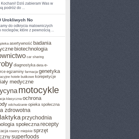
e Kochani! Dziś zabieram Was​ w
ą podróż do ...
0 Urokliwych No
amy do odkrycia malowniczych
h noclegów, które z pewnością ...
badania
asertywność
apteka
yczne
biotechnologia
ownictwo
car sharing
roby
diagnostyka
e-
dieta
genetyka
rce
egzaminy
farmacja
korepetycje
acyjne
hotele butikowe
iały medyczne
motocykle
ycyna
ochrona
acja klasyczna
ody
opieka społeczna
odchudzanie
ka zdrowotna
ilaktyka
przychodnia
recepty
ologia społeczna
sprzęt
tacja
rowery miejskie
superfoods
czny