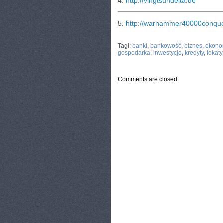
4.
http://vingtsundelta.de
5.
http://warhammer40000conque
CATEGORIES:
TURYSTYKA, PODRÓŻE
Tagi:
banki
,
bankowość
,
biznes
,
ekono
gospodarka
,
inwestycje
,
kredyty
,
lokaty
Comments are closed.