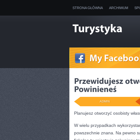
STRONA GŁÓWNA
ARCHIWUM
SP
ADMIN
Planujesz otworzyć osobisty wła
W wielu przypadkach wykorzystani
powszechnie znana. Na pewno są