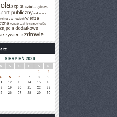
oła
szpital
sztuka cyfrowa
sport publiczny
wakacje z
wiedza
wellness w hotelach
czna
wypożyczalnie samochodów
zajęcia dodatkowe
zdrowie
we żywienie
SIERPIEŃ 2026
W
Ś
C
P
S
N
1
2
4
5
6
7
8
9
11
12
13
14
15
16
18
19
20
21
22
23
25
26
27
28
29
30