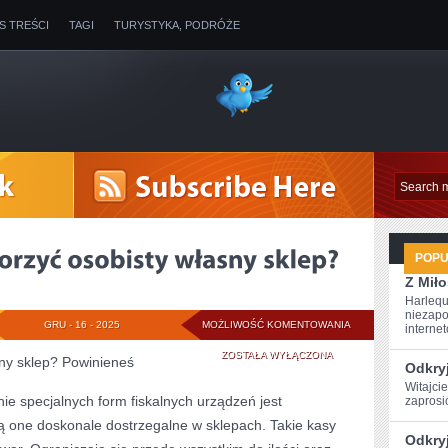
IS TREŚCI
TAGI
TURYSTYKA, PODRÓŻE
POP
Z Miło
Harlequ
niezapo
PRZEWIDUJESZ
GRU - 16 - 2025
MOŻLIWOŚĆ KOMENTOWANIA
internet
OTWORZYĆ
ZOSTAŁA WYŁĄCZONA
sny sklep? Powinieneś
Odkryj
OSOBISTY
Witajci
e specjalnych form fiskalnych urządzeń jest
zaprosi
WŁASNY
 one doskonale dostrzegalne w sklepach. Takie kasy
Odkryj
SKLEP?