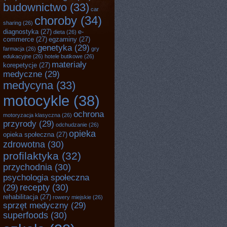
budownictwo
(33)
car
choroby
(34)
sharing
(26)
diagnostyka
(27)
e-
dieta
(26)
commerce
(27)
egzaminy
(27)
genetyka
(29)
farmacja
(26)
gry
edukacyjne
(26)
hotele butikowe
(26)
materiały
korepetycje
(27)
medyczne
(29)
medycyna
(33)
motocykle
(38)
ochrona
motoryzacja klasyczna
(26)
przyrody
(29)
odchudzanie
(26)
opieka
opieka społeczna
(27)
zdrowotna
(30)
profilaktyka
(32)
przychodnia
(30)
psychologia społeczna
recepty
(30)
(29)
rehabilitacja
(27)
rowery miejskie
(26)
sprzęt medyczny
(29)
superfoods
(30)