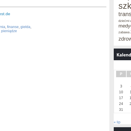
szk
tran
st.de
dziećmi
medy
mia
,
finanse
,
giełda
,
,
pieniądze
zabawa
zdro
P
3
10
17
24
31
« lip