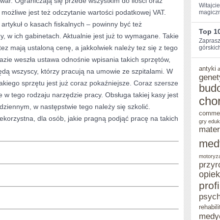
towar. Ograniczają się przede wszystkim do ilości oraz
Witajci
możliwe jest też odczytanie wartości podatkowej VAT.
magiczn
POWINIENEŚ
 artykuł o kasach fiskalnych – powinny być też
Top 1
, w ich gabinetach. Aktualnie jest już to wymagane. Takie
Zaprasz
tez mają ustaloną cenę, a jakkolwiek należy tez się z tego
górskic
j bazie weszła ustawa odnośnie wpisania takich sprzętów,
antyki
ędą wszyscy, którzy pracują na umowie ze szpitalami. W
genet
akiego sprzętu jest już coraz pokaźniejsze. Coraz szersze
bud
 w tego rodzaju narzędzie pracy. Obsługa takiej kasy jest
cho
dziennym, w następstwie tego należy się szkolić.
comme
korzystna, dla osób, jakie pragną podjąć pracę na takich
gry eduk
mater
med
motoryz
przyr
opie
prof
psych
rehabili
medy