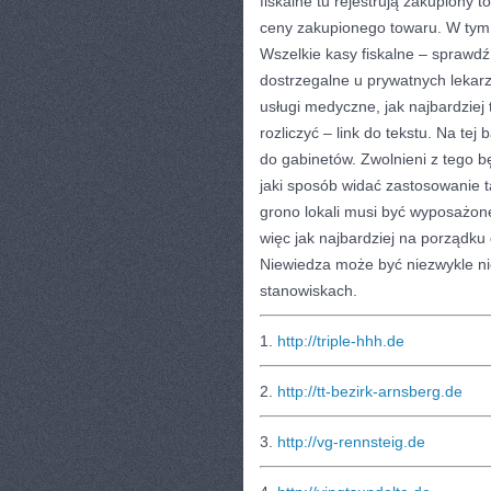
fiskalne tu rejestrują zakupiony 
ceny zakupionego towaru. W tym 
Wszelkie kasy fiskalne – sprawdź
dostrzegalne u prywatnych lekarzy
usługi medyczne, jak najbardziej 
rozliczyć – link do tekstu. Na te
do gabinetów. Zwolnieni z tego b
jaki sposób widać zastosowanie t
grono lokali musi być wyposażone
więc jak najbardziej na porządku 
Niewiedza może być niezwykle nie
stanowiskach.
1.
http://triple-hhh.de
2.
http://tt-bezirk-arnsberg.de
3.
http://vg-rennsteig.de