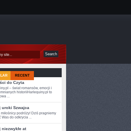
ULAR
RECENT
ści do Czyta
iny.pl – świat romansów, emocji i
mnianych historiiHarlequiny.pl to
owa ...
 uroki Szwajca
e miłośnicy podróży! Dziś pragniemy
ć Was do odkrycia ...
 niezwykłe at