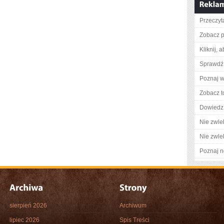
Przeczyta
Zobacz p
Kliknij, 
Sprawdź 
Poznaj w
Zobacz t
Dowiedz 
Nie zwlek
Nie zwlek
Poznaj n
sierpień 2026
Archiwum
lipiec 2026
Spis Treści