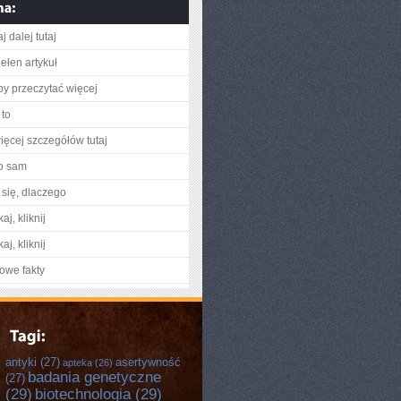
j dalej tutaj
ełen artykuł
aby przeczytać więcej
to
ięcej szczegółów tutaj
o sam
się, dlaczego
aj, kliknij
aj, kliknij
owe fakty
antyki
(27)
asertywność
apteka
(26)
badania genetyczne
(27)
(29)
biotechnologia
(29)