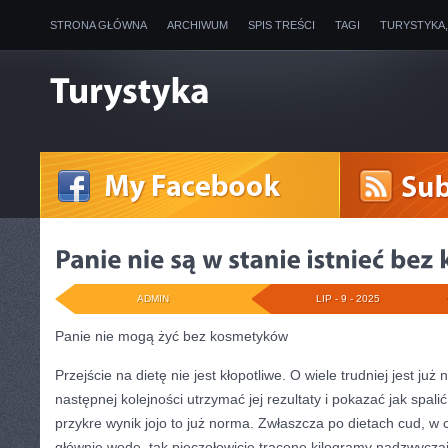
STRONA GŁÓWNA
ARCHIWUM
SPIS TREŚCI
TAGI
TURYSTYKA
ADMIN
LIP - 9 - 2025
Panie nie mogą żyć bez kosmetyków
Przejście na dietę nie jest kłopotliwe. O wiele trudniej jest już 
następnej kolejności utrzymać jej rezultaty i pokazać jak spalić
przykre wynik jojo to już norma. Zwłaszcza po dietach cud, w c
głównie wodę, tak pieczołowicie tracone kilogramy nadzwycz