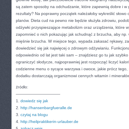
są zatem sposoby na odchudzanie, które zapewnią dobre i w 
rezultaty? Na poprawny początek należałoby wykreślić słowo 
planów. Dieta cud na pewno nie będzie służyła zdrowiu, podob
odżywki przyspieszające metabolizm oraz urządzenia, które wy
zapomnieć o nich pokazując jak schudnąć z brzucha, aby np.
mięśnie brzucha. W miejsce tego, wypada zakasać rękawy, za
dowiedzieć się jak najwięcej o zdrowym odżywianiu. Funkcjo
odpowiednio od lat jest taki sam – znajdziesz go tu jak szybk
ograniczyć słodycze, najpoprawniej jest rozpocząć liczyć kalo
codzienne menu o sycące warzywa i owoce, jakie prócz tego, ż
dodatku dostarczają organizmowi cennych witamin i minerałó
źródło:
———————————
1.
dowiedz się jak
2.
http://hansenbargfueralle.de
3.
czytaj na blogu
4.
http://heilpraktikerin-urlauber.de
5.
zobacz wpis