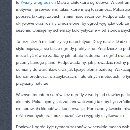
to
Kwiaty w ogrodzie
i Mała architektura ogrodowa. W centrum
motywem przewodnim: takie, które mają tożsamość. Pokazuj
poprzez fakturę, zapach i zmienność sezonów. Podpowiadamy, 
okrywowe oraz rośliny zimozielone, by ogród wyglądał dobrze je
sezonie. Opisujemy schematy kolorystyczne – od stonowanyc
Ta przestrzeń nie kończy się na estetyce. Duży nacisk kładz
stylu pojawiają się także ogrody praktyczne. Znajdziesz tu po
może być równie zadbany jak rabata ozdobna, a ogród owocow
przemyślanego planu. Podpowiadamy, jak prowadzić rośliny p
odmiany do warunków oraz jak łączyć plon z ozdobą. Wskazuj
bioróżnorodności: o zapylaczach, naturalnych metodach i o ty
przyjazny naturze.
Ważnym tematem są również ogrody z wodą: od stawów po k
akcenty. Pokazujemy, jak zaplanować wodę tak, by była źródł
nie sprawiała kłopotów z konserwacją. Poruszamy kwestie rów
roślin wodnych oraz bezpieczeństwa i wygody użytkowania.
Ponieważ ogród żyje rytmem sezonów, w serwisie mocno wyb