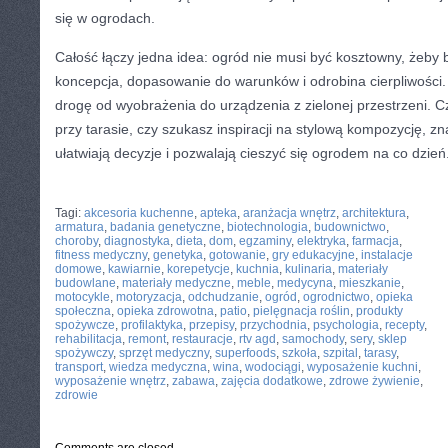
się w ogrodach.
Całość łączy jedna idea: ogród nie musi być kosztowny, żeby 
koncepcja, dopasowanie do warunków i odrobina cierpliwości
drogę od wyobrażenia do urządzenia z zielonej przestrzeni. C
przy tarasie, czy szukasz inspiracji na stylową kompozycję, zn
ułatwiają decyzje i pozwalają cieszyć się ogrodem na co dzień
CATEGORIES:
TURYSTYKA, PODRÓŻE
Tagi:
akcesoria kuchenne
,
apteka
,
aranżacja wnętrz
,
architektura
,
armatura
,
badania genetyczne
,
biotechnologia
,
budownictwo
,
choroby
,
diagnostyka
,
dieta
,
dom
,
egzaminy
,
elektryka
,
farmacja
,
fitness medyczny
,
genetyka
,
gotowanie
,
gry edukacyjne
,
instalacje
domowe
,
kawiarnie
,
korepetycje
,
kuchnia
,
kulinaria
,
materiały
budowlane
,
materiały medyczne
,
meble
,
medycyna
,
mieszkanie
,
motocykle
,
motoryzacja
,
odchudzanie
,
ogród
,
ogrodnictwo
,
opieka
społeczna
,
opieka zdrowotna
,
patio
,
pielęgnacja roślin
,
produkty
spożywcze
,
profilaktyka
,
przepisy
,
przychodnia
,
psychologia
,
recepty
,
rehabilitacja
,
remont
,
restauracje
,
rtv agd
,
samochody
,
sery
,
sklep
spożywczy
,
sprzęt medyczny
,
superfoods
,
szkoła
,
szpital
,
tarasy
,
transport
,
wiedza medyczna
,
wina
,
wodociągi
,
wyposażenie kuchni
,
wyposażenie wnętrz
,
zabawa
,
zajęcia dodatkowe
,
zdrowe żywienie
,
zdrowie