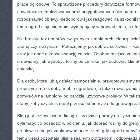
prace ogrodowe. To sprawdzone procedury dotyczące formow
nawadniania, mulczowania oraz przygotowania roślin na mroz
rozpoznawać objawy niedoborów i jak reagować na szkodniki 
temu ogród staje się mniej wymagający w prowadzeniu, a efekt
Nie brakuje też tematów związanych z małą architekturą: ście
altaną czy skrzyniami. Pokazujemy, jak dobrać surowiec – kost
oraz jak dbać o konsekwencję całości. Osobne miejsce zajmuje
omawiamy, jak wydobyć formy po zmroku, jak budować klimat i
estetyką.
Dla osób, które lubią działać samodzielnie, przygotowujemy tr
propozycje na ozdoby, meble ogrodowe, a także rozwiązania 
pomysłów na lampiony po bardziej użytkowe projekty. W tekst
etapy, żeby czytelnik mógł przejść od pomysłu do gotowej real
Blog jest też miejscem dialogu – w dziale porady na życzeni
dylematy: co posadzić w półcieniu, jak dobrać rośliny do gleby 
po ulewie albo jak zaplanować przestrzeń, gdy ogród ma być p
temu treści pozostają bliskie realnym potrzebom i odpowiadają 