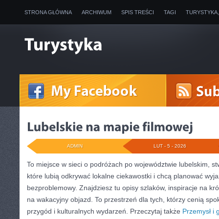
STRONA GŁÓWNA
ARCHIWUM
SPIS TREŚCI
TAGI
TURYSTYKA
ADMIN
LUT - 5 - 2026
To miejsce w sieci o podróżach po województwie lubelskim, s
które lubią odkrywać lokalne ciekawostki i chcą planować wyj
bezproblemowy. Znajdziesz tu opisy szlaków, inspiracje na kr
na wakacyjny objazd. To przestrzeń dla tych, którzy cenią spok
przygód i kulturalnych wydarzeń. Przeczytaj także
Przemysł i