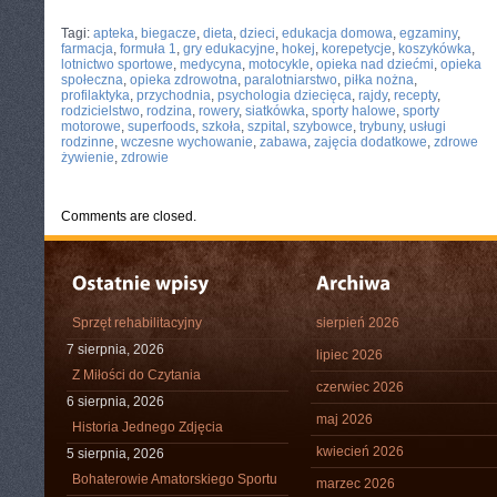
CATEGORIES:
TURYSTYKA, PODRÓŻE
Tagi:
apteka
,
biegacze
,
dieta
,
dzieci
,
edukacja domowa
,
egzaminy
,
farmacja
,
formuła 1
,
gry edukacyjne
,
hokej
,
korepetycje
,
koszykówka
,
lotnictwo sportowe
,
medycyna
,
motocykle
,
opieka nad dziećmi
,
opieka
społeczna
,
opieka zdrowotna
,
paralotniarstwo
,
piłka nożna
,
profilaktyka
,
przychodnia
,
psychologia dziecięca
,
rajdy
,
recepty
,
rodzicielstwo
,
rodzina
,
rowery
,
siatkówka
,
sporty halowe
,
sporty
motorowe
,
superfoods
,
szkoła
,
szpital
,
szybowce
,
trybuny
,
usługi
rodzinne
,
wczesne wychowanie
,
zabawa
,
zajęcia dodatkowe
,
zdrowe
żywienie
,
zdrowie
Comments are closed.
Sprzęt rehabilitacyjny
sierpień 2026
7 sierpnia, 2026
lipiec 2026
Z Miłości do Czytania
czerwiec 2026
6 sierpnia, 2026
maj 2026
Historia Jednego Zdjęcia
kwiecień 2026
5 sierpnia, 2026
Bohaterowie Amatorskiego Sportu
marzec 2026