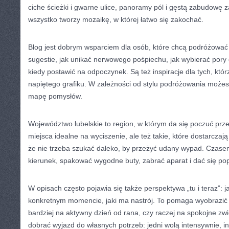
ciche ścieżki i gwarne ulice, panoramy pól i gęstą zabudowę 
wszystko tworzy mozaikę, w której łatwo się zakochać.
Blog jest dobrym wsparciem dla osób, które chcą podróżować
sugestie, jak unikać nerwowego pośpiechu, jak wybierać pory 
kiedy postawić na odpoczynek. Są też inspiracje dla tych, któr
napiętego grafiku. W zależności od stylu podróżowania możes
mapę pomysłów.
Województwo lubelskie to region, w którym da się poczuć prz
miejsca idealne na wyciszenie, ale też takie, które dostarczaj
że nie trzeba szukać daleko, by przeżyć udany wypad. Czas
kierunek, spakować wygodne buty, zabrać aparat i dać się po
W opisach często pojawia się także perspektywa „tu i teraz”: 
konkretnym momencie, jaki ma nastrój. To pomaga wyobrazić s
bardziej na aktywny dzień od rana, czy raczej na spokojne zwi
dobrać wyjazd do własnych potrzeb: jedni wolą intensywnie, i