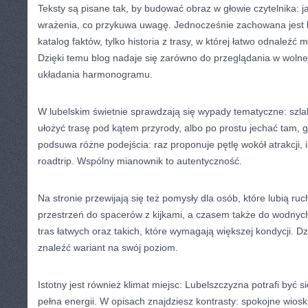
Teksty są pisane tak, by budować obraz w głowie czytelnika: j
wrażenia, co przykuwa uwagę. Jednocześnie zachowana jest le
katalog faktów, tylko historia z trasy, w której łatwo odnaleźć
Dzięki temu blog nadaje się zarówno do przeglądania w wolnej 
układania harmonogramu.
W lubelskim świetnie sprawdzają się wypady tematyczne: szl
ułożyć trasę pod kątem przyrody, albo po prostu jechać tam, gd
podsuwa różne podejścia: raz proponuje pętlę wokół atrakcji,
roadtrip. Wspólny mianownik to autentyczność.
Na stronie przewijają się też pomysły dla osób, które lubią ruc
przestrzeń do spacerów z kijkami, a czasem także do wodnyc
tras łatwych oraz takich, które wymagają większej kondycji. 
znaleźć wariant na swój poziom.
Istotny jest również klimat miejsc: Lubelszczyzna potrafi być s
pełna energii. W opisach znajdziesz kontrasty: spokojne wioski 