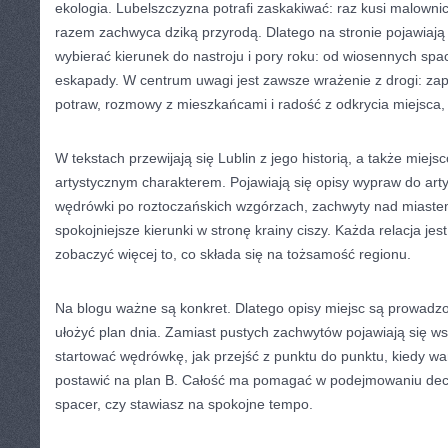
ekologia. Lubelszczyzna potrafi zaskakiwać: raz kusi malown
razem zachwyca dziką przyrodą. Dlatego na stronie pojawiają 
wybierać kierunek do nastroju i pory roku: od wiosennych spa
eskapady. W centrum uwagi jest zawsze wrażenie z drogi: zap
potraw, rozmowy z mieszkańcami i radość z odkrycia miejsca, k
W tekstach przewijają się Lublin z jego historią, a także miejs
artystycznym charakterem. Pojawiają się opisy wypraw do arty
wędrówki po roztoczańskich wzgórzach, zachwyty nad miaste
spokojniejsze kierunki w stronę krainy ciszy. Każda relacja jes
zobaczyć więcej to, co składa się na tożsamość regionu.
Na blogu ważne są konkret. Dlatego opisy miejsc są prowadzo
ułożyć plan dnia. Zamiast pustych zachwytów pojawiają się wsk
startować wędrówkę, jak przejść z punktu do punktu, kiedy war
postawić na plan B. Całość ma pomagać w podejmowaniu decyz
spacer, czy stawiasz na spokojne tempo.