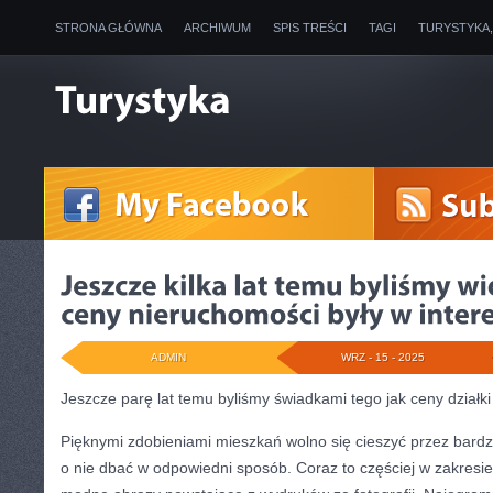
STRONA GŁÓWNA
ARCHIWUM
SPIS TREŚCI
TAGI
TURYSTYKA
ADMIN
WRZ - 15 - 2025
Jeszcze parę lat temu byliśmy świadkami tego jak ceny działki
Pięknymi zdobieniami mieszkań wolno się cieszyć przez bardzo 
o nie dbać w odpowiedni sposób. Coraz to częściej w zakresi