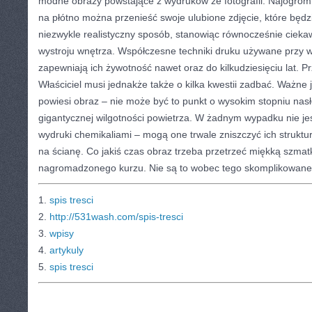
modne obrazy powstające z wydruków ze fotografii. Najogromnie
na płótno można przenieść swoje ulubione zdjęcie, które będz
niezwykle realistyczny sposób, stanowiąc równocześnie ciekaw
wystroju wnętrza. Współczesne techniki druku używane przy 
zapewniają ich żywotność nawet oraz do kilkudziesięciu lat. 
Właściciel musi jednakże także o kilka kwestii zadbać. Ważne 
powiesi obraz – nie może być to punkt o wysokim stopniu nas
gigantycznej wilgotności powietrza. W żadnym wypadku nie je
wydruki chemikaliami – mogą one trwale zniszczyć ich strukt
na ścianę. Co jakiś czas obraz trzeba przetrzeć miękką szmat
nagromadzonego kurzu. Nie są to wobec tego skomplikowane 
1.
spis tresci
2.
http://531wash.com/spis-tresci
3.
wpisy
4.
artykuly
5.
spis tresci
CATEGORIES:
TURYSTYKA, PODRÓŻE