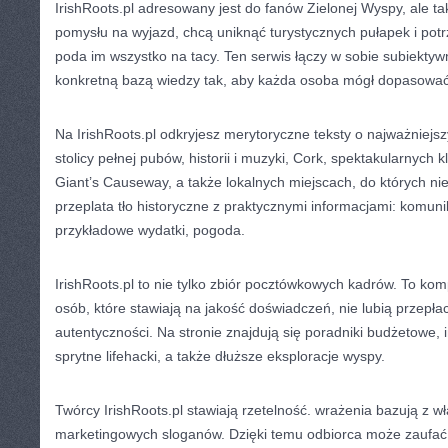
IrishRoots.pl adresowany jest do fanów Zielonej Wyspy, ale ta
pomysłu na wyjazd, chcą uniknąć turystycznych pułapek i potr
poda im wszystko na tacy. Ten serwis łączy w sobie subiektyw
konkretną bazą wiedzy tak, aby każda osoba mógł dopasować 
Na IrishRoots.pl odkryjesz merytoryczne teksty o najważniejszy
stolicy pełnej pubów, historii i muzyki, Cork, spektakularnych k
Giant’s Causeway, a także lokalnych miejscach, do których nie
przeplata tło historyczne z praktycznymi informacjami: komuni
przykładowe wydatki, pogoda.
IrishRoots.pl to nie tylko zbiór pocztówkowych kadrów. To ko
osób, które stawiają na jakość doświadczeń, nie lubią przepła
autentyczności. Na stronie znajdują się poradniki budżetowe, in
sprytne lifehacki, a także dłuższe eksploracje wyspy.
Twórcy IrishRoots.pl stawiają rzetelność. wrażenia bazują z w
marketingowych sloganów. Dzięki temu odbiorca może zaufać