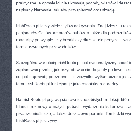
praktyczne, a opowieści nie ukrywają pogody, wiatrów i deszcz
napisany klarownie, tak aby przyspieszyć organizację.
IrishRoots.pl łączy wiele stylów odkrywania. Znajdziesz tu teks
pasjonatów Celtów, amatorów pubów, a także dla podróżników
road tripy po wyspie, city breaki czy dłuższe ekspedycje – wsz
formie czytelnych przewodników.
Szczególną wartością IrishRoots.pl jest systematyczny sposób
zaplanować przelot, jak przygotować się do jazdy po lewej stro
co jest naprawdę potrzebne – to wszystko wytłumaczone jest 
temu IrishRoots.pl funkcjonuje jako osobistego doradcy.
Na IrishRoots.pl pojawią się również osobistych refleksji, któ
Irlandii: rozmowy w małych pubach, wydarzenia kulturowe, tra
piwa rzemieślnicze, a także deszczowe poranki. Ten ludzki wy
IrishRoots.pl jest żywy.