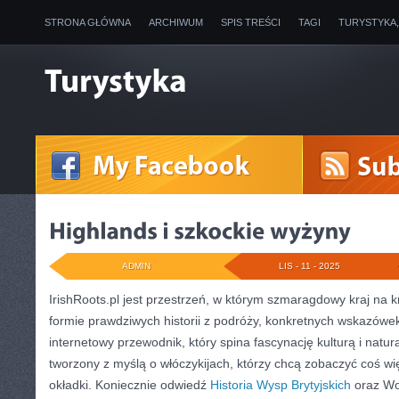
STRONA GŁÓWNA
ARCHIWUM
SPIS TREŚCI
TAGI
TURYSTYKA
ADMIN
LIS - 11 - 2025
IrishRoots.pl jest przestrzeń, w którym szmaragdowy kraj na
formie prawdziwych historii z podróży, konkretnych wskazówe
internetowy przewodnik, który spina fascynację kulturą i natur
tworzony z myślą o włóczykijach, którzy chcą zobaczyć coś więc
okładki. Koniecznie odwiedź
Historia Wysp Brytyjskich
oraz Wo