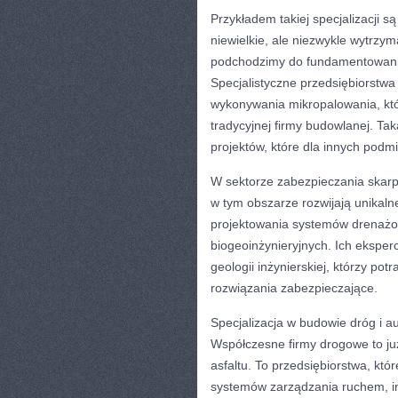
Przykładem takiej specjalizacji s
niewielkie, ale niezwykle wytrzym
podchodzimy do fundamentowani
Specjalistyczne przedsiębiorstwa 
wykonywania mikropalowania, któ
tradycyjnej firmy budowlanej. Tak
projektów, które dla innych podm
W sektorze zabezpieczania skarp
w tym obszarze rozwijają unikaln
projektowania systemów drenażo
biogeoinżynieryjnych. Ich eksper
geologii inżynierskiej, którzy po
rozwiązania zabezpieczające.
Specjalizacja w budowie dróg i a
Współczesne firmy drogowe to ju
asfaltu. To przedsiębiorstwa, któ
systemów zarządzania ruchem, i