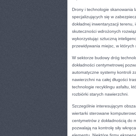
Drony i technologie skanowania 
specjalizujących się w zabezpiec
dokładnej inwentaryzacji terenu, 
skuteczności wdrożonych rozwiąza
wykorzystując sztuczną inteligen
przewidywania miejsc, w których 
W sektorze budowy dróg technol
dokładności centymetrowej pozwa
automatyczne systemy kontroli za
nawierzchni na całej długości tr
technologie recyklingu asfaltu, 
rozbiórki starych nawierzchni.
Szczególnie interesującym obsza
wiertarki sterowane komputerowo 
centymetrów z dokładnością do m
pozwalają na kontrolę siły wkręc
elementu. Niektóre firmy eksper