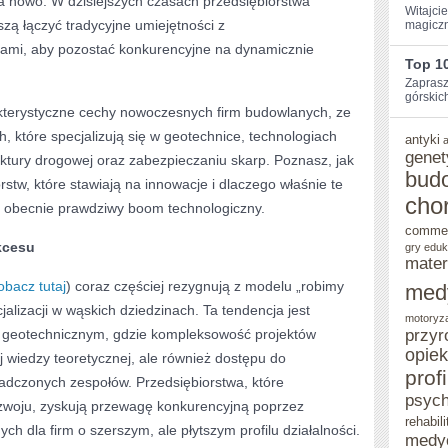
na nowo. W dzisiejszych czasach przedsiębiorstwa
Witajci
ą łączyć tradycyjne umiejętności z
magiczn
–
iami, aby pozostać konkurencyjne na dynamicznie
CZYM
Top 1
Zaprasz
SIĘ
górskic
rakterystyczne cechy nowoczesnych firm budowlanych, ze
CHARAKTERYZUJE
 które specjalizują się w geotechnice, technologiach
antyki
genet
ktury drogowej oraz zabezpieczaniu skarp. Poznasz, jak
bud
stw, które stawiają na innowacje i dlaczego właśnie te
cho
 obecnie prawdziwy boom technologiczny.
comme
kcesu
gry eduk
mater
obacz tutaj
) coraz częściej rezygnują z modelu „robimy
med
jalizacji w wąskich dziedzinach. Ta tendencja jest
motoryz
e geotechnicznym, gdzie kompleksowość projektów
przyr
opie
wiedzy teoretycznej, ale również dostępu do
prof
iadczonych zespołów. Przedsiębiorstwa, które
psych
ozwoju, zyskują przewagę konkurencyjną poprzez
rehabili
h dla firm o szerszym, ale płytszym profilu działalności.
medy