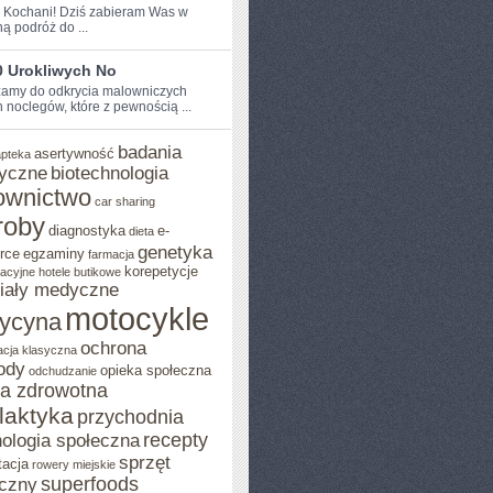
e Kochani! Dziś zabieram Was​ w
ą podróż do ...
0 Urokliwych No
amy do odkrycia malowniczych
h noclegów, które z pewnością ...
badania
asertywność
apteka
yczne
biotechnologia
ownictwo
car sharing
roby
diagnostyka
e-
dieta
genetyka
rce
egzaminy
farmacja
korepetycje
acyjne
hotele butikowe
iały medyczne
motocykle
ycyna
ochrona
acja klasyczna
ody
opieka społeczna
odchudzanie
ka zdrowotna
ilaktyka
przychodnia
recepty
ologia społeczna
sprzęt
tacja
rowery miejskie
superfoods
czny