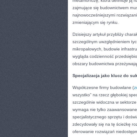
metamorfozę, która definiuje ją 
zajmujące się budownictwem musz
najnowocześniejszymi rozwiązan
zmieniającym się rynku.
Dzisiejszy artykuł przybliży cha
szczególnym uwzględnieniem tych,
mikropalowych, budowie infrastru
wygląda codzienność przedsiębior
obszary budownictwa przeżywają
Specjalizacja jako klucz do su
Współczesne firmy budowlane (
z
wszystko” na rzecz głębokiej spec
szczególnie widoczna w sektorz
wymaga nie tylko zaawansowanej 
specjalistycznego sprzętu i dośw
zdecydowały się na tę ścieżkę r
oferowanie rozwiązań niedostępnyc