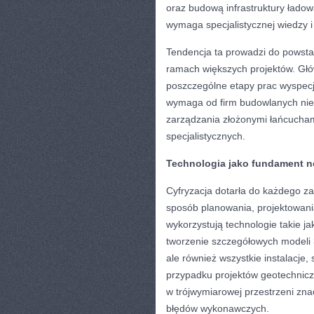
oraz budową infrastruktury łado
wymaga specjalistycznej wiedzy i
Tendencja ta prowadzi do powst
ramach większych projektów. Głó
poszczególne etapy prac wyspe
wymaga od firm budowlanych nie t
zarządzania złożonymi łańcucham
specjalistycznych.
Technologia jako fundament
Cyfryzacja dotarła do każdego z
sposób planowania, projektowania
wykorzystują technologie takie ja
tworzenie szczegółowych modeli 3
ale również wszystkie instalacje,
przypadku projektów geotechnicz
w trójwymiarowej przestrzeni zna
błędów wykonawczych.