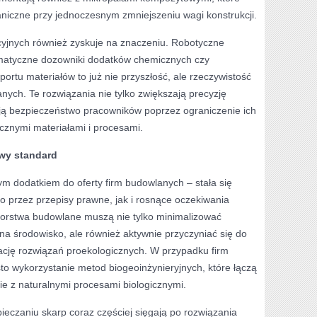
aniczne przy jednoczesnym zmniejszeniu wagi konstrukcji.
yjnych również zyskuje na znaczeniu. Robotyczne
matyczne dozowniki dodatków chemicznych czy
ortu materiałów to już nie przyszłość, ale rzeczywistość
ych. Te rozwiązania nie tylko zwiększają precyzję
ją bezpieczeństwo pracowników poprzez ograniczenie ich
ecznymi materiałami i procesami.
wy standard
ym dodatkiem do oferty firm budowlanych – stała się
 przez przepisy prawne, jak i rosnące oczekiwania
iorstwa budowlane muszą nie tylko minimalizować
a środowisko, ale również aktywnie przyczyniać się do
cję rozwiązań proekologicznych. W przypadku firm
to wykorzystanie metod biogeoinżynieryjnych, które łączą
kie z naturalnymi procesami biologicznymi.
pieczaniu skarp coraz częściej sięgają po rozwiązania