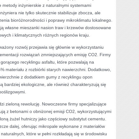
e metody inżynierskie z naturalnymi systemami
nżyniera nie tylko skutecznie stabilizuje zbocza, ale
zenia bioróżnorodności i poprawy mikroklimatu lokalnego.
jają własne mieszanki nasion traw i krzewów dostosowane
wych i klimatycznych różnych regionów kraju.
ażony rozwój przejawia się głównie w wykorzystaniu
plementacji rozwiązań zmniejszających emisję CO2. Firmy
gorącego recyklingu asfaltu, które pozwalają na
 materiału z rozbiórki starych nawierzchni. Dodatkowo,
awierzchnie z dodatkiem gumy z recyklingu opon
ą bardziej ekologiczne, ale również charakteryzują się
poślizgowymi.
zi zieloną rewolucję. Nowoczesne firmy specjalizujące
tują z betonami o obniżonej emisji CO2, wykorzystującymi
eloną żużel hutniczy jako częściowy substytut cementu.
szcze dalej, oferując mikropale wykonane z materiałów
aturalnych, które w pełni rozkładają się w środowisku