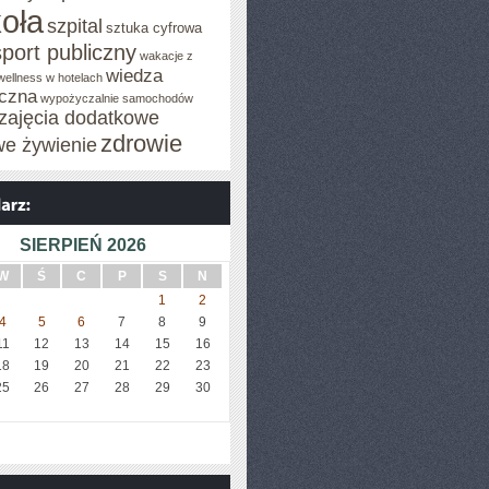
oła
szpital
sztuka cyfrowa
sport publiczny
wakacje z
wiedza
wellness w hotelach
czna
wypożyczalnie samochodów
zajęcia dodatkowe
zdrowie
we żywienie
SIERPIEŃ 2026
W
Ś
C
P
S
N
1
2
4
5
6
7
8
9
11
12
13
14
15
16
18
19
20
21
22
23
25
26
27
28
29
30