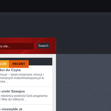
ULAR
RECENT
ści do Czyta
iny.pl – świat romansów, emocji i
mnianych historiiHarlequiny.pl to
owa ...
 uroki Szwajca
e miłośnicy podróży! Dziś pragniemy
ć Was do odkrycia ...
 niezwykłe at