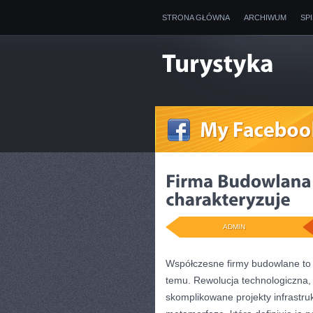
STRONA GŁÓWNA
ARCHIWUM
SP
ADMIN
Współczesne firmy budowlane to 
temu. Rewolucja technologiczna,
skomplikowane projekty infrastru