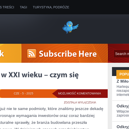
IS TREŚCI
TAGI
TURYSTYKA, PODRÓŻE
POP
Z Miło
Harlequ
niezapo
FIRMA
CZE - 5 - 2025
MOŻLIWOŚĆ KOMENTOWANIA
internet
BUDOWLANA
ZOSTAŁA WYŁĄCZONA
Odkryj
już nie te same podmioty, które znaliśmy jeszcze dekadę
W
Witajci
 rosnące wymagania inwestorów oraz coraz bardziej
zaprosi
XXI
kturalne sprawiły, że branża budowlana przeszła
Odkryj
WIEKU