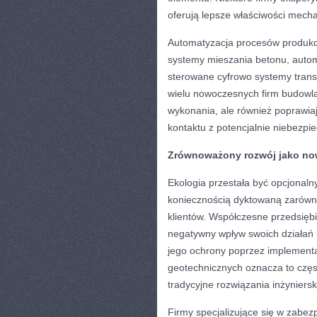
oferują lepsze właściwości mech
Automatyzacja procesów produkc
systemy mieszania betonu, auto
sterowane cyfrowo systemy transp
wielu nowoczesnych firm budowlan
wykonania, ale również poprawia
kontaktu z potencjalnie niebezpi
Zrównoważony rozwój jako no
Ekologia przestała być opcjonaln
koniecznością dyktowaną zarówno
klientów. Współczesne przedsięb
negatywny wpływ swoich działań n
jego ochrony poprzez implementa
geotechnicznych oznacza to częs
tradycyjne rozwiązania inżyniers
Firmy specjalizujące się w zabez