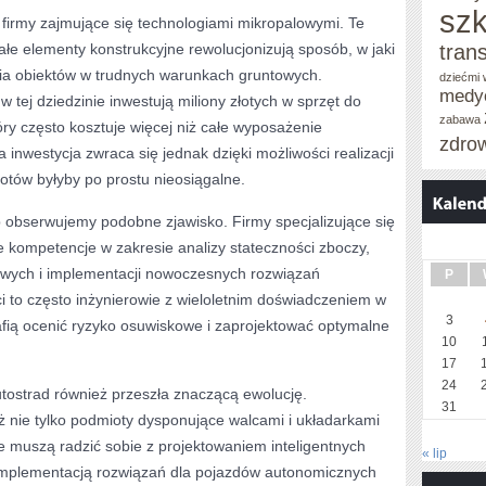
szk
ą firmy zajmujące się technologiami mikropalowymi. Te
ałe elementy konstrukcyjne rewolucjonizują sposób, w jaki
tran
a obiektów w trudnych warunkach gruntowych.
dziećmi
medy
w tej dziedzinie inwestują miliony złotych w sprzęt do
zabawa
ry często kosztuje więcej niż całe wyposażenie
zdro
a inwestycja zwraca się jednak dzięki możliwości realizacji
iotów byłyby po prostu nieosiągalne.
 obserwujemy podobne zjawisko. Firmy specjalizujące się
e kompetencje w zakresie analizy stateczności zboczy,
wych i implementacji nowoczesnych rozwiązań
P
ci to często inżynierowie z wieloletnim doświadczeniem w
3
trafią ocenić ryzyko osuwiskowe i zaprojektować optymalne
10
17
24
utostrad również przeszła znaczącą ewolucję.
31
ż nie tylko podmioty dysponujące walcami i układarkami
re muszą radzić sobie z projektowaniem inteligentnych
« lip
mplementacją rozwiązań dla pojazdów autonomicznych