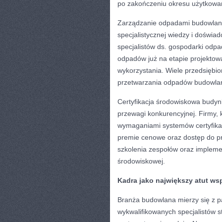
po zakończeniu okresu użytkowani
Zarządzanie odpadami budowlany
specjalistycznej wiedzy i doświa
specjalistów ds. gospodarki odpad
odpadów już na etapie projektow
wykorzystania. Wiele przedsiębior
przetwarzania odpadów budowla
Certyfikacja środowiskowa budynk
przewagi konkurencyjnej. Firmy, k
wymaganiami systemów certyfika
premie cenowe oraz dostęp do pr
szkolenia zespołów oraz impleme
środowiskowej.
Kadra jako największy atut ws
Branża budowlana mierzy się z 
wykwalifikowanych specjalistów 