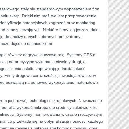
laserowego stały się standardowym wyposażeniem firm
zaniu skarp. Dzięki nim możliwe jest przeprowadzenie
identyfikacja potencjalnych zagrożeń oraz monitoring
ń zabezpieczających. Niektóre firmy idą jeszcze dalej,
cję do analizy danych zebranych przez drony i
może dojść do osunięć ziemi.
ogia również odgrywa kluczową rolę. Systemy GPS o
lają na precyzyjne wykonanie niwelety drogi, a
gęszczenia asfaltu zapewniają jednolitą jakość
asy. Firmy drogowe coraz częściej inwestują również w
które pozwalają na ponowne wykorzystanie materiałów z
rem jest rozwój technologii mikropalowych. Nowoczesne
potrafią wykonać mikropale o średnicy zaledwie kilku
ilimetra. Systemy monitorowania w czasie rzeczywistym
ania, co przekłada się na optymalizację nośności każdego
ymentują również z mikropalami kompozytowymi, które