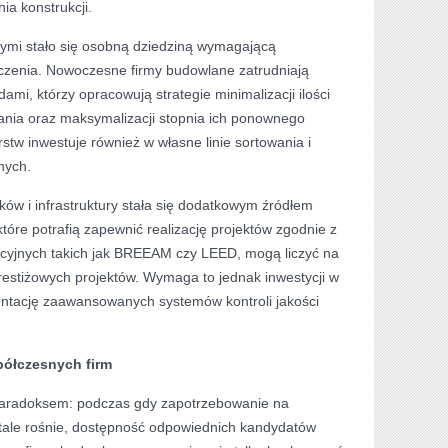
a konstrukcji.
mi stało się osobną dziedziną wymagającą
dczenia. Nowoczesne firmy budowlane zatrudniają
ami, którzy opracowują strategie minimalizacji ilości
ania oraz maksymalizacji stopnia ich ponownego
stw inwestuje również w własne linie sortowania i
nych.
ów i infrastruktury stała się dodatkowym źródłem
tóre potrafią zapewnić realizację projektów zgodnie z
cyjnych takich jak BREEAM czy LEED, mogą liczyć na
estiżowych projektów. Wymaga to jednak inwestycji w
ntację zaawansowanych systemów kontroli jakości
półczesnych firm
paradoksem: podczas gdy zapotrzebowanie na
stale rośnie, dostępność odpowiednich kandydatów