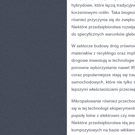
hybrydowe, które łączą tradycyjn
korzeniowymi roślin. Taka biogeoi
również przyczynia się do zwięks
Niektóre przedsiębiorstwa rozwi
do specyficznych warunków glebo
W sektorze budowy dróg zrównow
materiałów z recyklingu oraz im
drogowe inwestują w technologie 
ponowne wykorzystanie nawet 95%
coraz popularniejsze stają się n
samochodowych, które nie tylko s
lepszymi właściwościami przeciw
Mikropalowanie również przechod
się w tej technologii eksperymen
popioły lotne z elektrowni czy mi
Niektóre przedsiębiorstwa idą je
kompozytowych na bazie włókien n