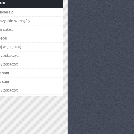
holera.pl
szystkie szczegóły
aj całość
ięcej
j więcej tutaj
by zobaczyć
by zobaczyć
o sam
o sam
by zobaczyć