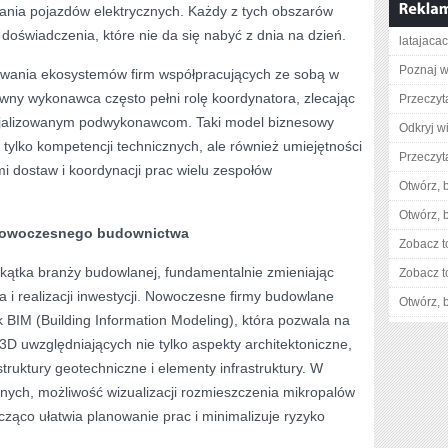
wania pojazdów elektrycznych. Każdy z tych obszarów
 doświadczenia, które nie da się nabyć z dnia na dzień.
latajacac
Poznaj w
awania ekosystemów firm współpracujących ze sobą w
wny wykonawca często pełni rolę koordynatora, zlecając
Przeczyt
cjalizowanym podwykonawcom. Taki model biznesowy
Odkryj w
ylko kompetencji technicznych, ale również umiejętności
Przeczyta
i dostaw i koordynacji prac wielu zespołów
Otwórz, 
Otwórz, 
 nowoczesnego budownictwa
Zobacz t
akątka branży budowlanej, fundamentalnie zmieniając
Zobacz t
 i realizacji inwestycji. Nowoczesne firmy budowlane
Otwórz, 
k BIM (Building Information Modeling), która pozwala na
D uwzględniających nie tylko aspekty architektoniczne,
 struktury geotechniczne i elementy infrastruktury. W
nych, możliwość wizualizacji rozmieszczenia mikropalów
cząco ułatwia planowanie prac i minimalizuje ryzyko