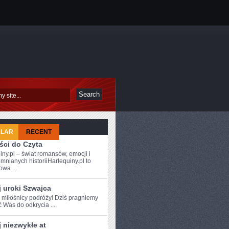
ULAR
RECENT
ści do Czyta
iny.pl – świat romansów, emocji i
mnianych historiiHarlequiny.pl to
owa ...
 uroki Szwajca
e miłośnicy podróży! Dziś pragniemy
ć Was do odkrycia ...
 niezwykłe at