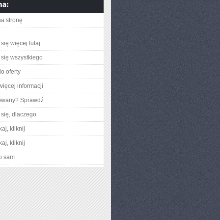
na stronę
się więcej tutaj
się wszystkiego
o oferty
więcej informacji
gowany? Sprawdź
się, dlaczego
aj, kliknij
aj, kliknij
o sam