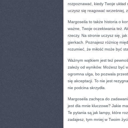
rozpoznawać, kiedy Twoje układ ne
uczysz się reagować wcześniej, z
Margoseila to także historia o ko
ważne, Twoje oczekiwania też. A
rzeczy. Na stronie uczysz się, ja
gierkach. Poznajesz różnicę mię
rozumieć, że miłość może być sta
Ważnym wątkiem jest też pewność
zależy od wyników. Możesz być wa
ogromna ulga, bo pozwala przest
się akceptacji. To nie jest rezygn
nie podcina skrzydła.
Margoseila zachęca do zadawania
jest dla mnie kluczowe? Jakie m
Te pytania są jak lampy, które ro
zadajesz, tym mniej w Twoim życi