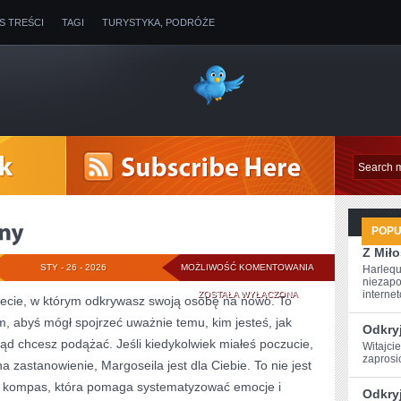
IS TREŚCI
TAGI
TURYSTYKA, PODRÓŻE
POP
Z Miło
AMULETY
STY - 26 - 2026
MOŻLIWOŚĆ KOMENTOWANIA
Harlequ
niezapo
I
internet
ZOSTAŁA WYŁĄCZONA
rnecie, w którym odkrywasz swoją osobę na nowo. To
ym, abyś mógł spojrzeć uważnie temu, kim jesteś, jak
TALIZMANY
Odkryj
kąd chcesz podążać. Jeśli kiedykolwiek miałeś poczucie,
Witajci
zaprosi
 zastanowienie, Margoseila jest dla Ciebie. To nie jest
cz kompas, która pomaga systematyzować emocje i
Odkryj