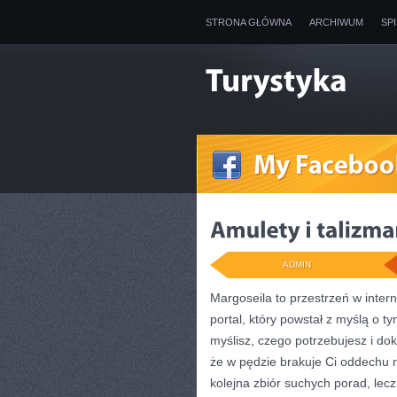
STRONA GŁÓWNA
ARCHIWUM
SP
ADMIN
Margoseila to przestrzeń w inte
portal, który powstał z myślą o t
myślisz, czego potrzebujesz i do
że w pędzie brakuje Ci oddechu na
kolejna zbiór suchych porad, le