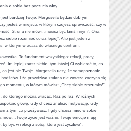
enia o sobie bez poczucia winy.
e jest bardziej Twoje, Margoseila będzie dobrym
czy jesteś w miejscu, w którym czujesz sprawczość, czy w
wność. Strona nie mówi: „musisz być kimś innym”. Ona
 siebie rozumieć coraz lepiej”. A to jest jeden z
es, w którym wracasz do własnego centrum.
ekawostka. To fundament wszystkiego: relacji, pracy,
ń. Im lepiej znasz siebie, tym łatwiej Ci wybierać to, co
o, co jest nie Twoje. Margoseila uczy, że samopoznanie
m bodźców. I że prawdziwa zmiana nie zawsze zaczyna się
chego momentu, w którym mówisz: „Chcę siebie zrozumieć”.
m, do którego można wracać. Raz po raz. W różnych
 uspokoić głowę. Gdy chcesz znaleźć motywację. Gdy
sam z tym, co przeżywasz. I gdy chcesz mieć w sobie
óra mówi: „Twoje życie jest ważne, Twoje emocje mają
 by być w relacji z sobą, która jest życzliwa”.