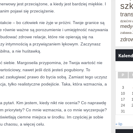
szk
rwowy jest przeciążone, a kiedy jest bardziej miękkie. I
anim pojawi się przeciążenie.
tran
dziećmi
ntakcie – bo człowiek nie żyje w próżni. Twoje granice są
medy
le równie ważne są porozumienie i umiejętność nazywania
zabawa
k budować zdrowe relacje, które nie opierają się na
zdro
dzy intymnością a przywiązaniem lękowym. Zaczynasz
bilna, a nie huśtawką.
 siebie. Margoseila przypomina, że Twoja wartość nie
rtościowy, nawet jeśli dziś jesteś pogubiony. To
P
ać zasługiwać prawo do bycia sobą. Zamiast tego uczysz
acja, tylko realistyczne podejście. Taka, która wzmacnia, a
3
10
17
 pytań. Kim jestem, kiedy nikt nie ocenia? Co naprawdę
24
am priorytety? Co mnie wzmacnia, a co mnie wyczerpuje?
31
zświetlają ciemne miejsca w środku. Im częściej je sobie
u chaosu, a więcej celu.
« lip