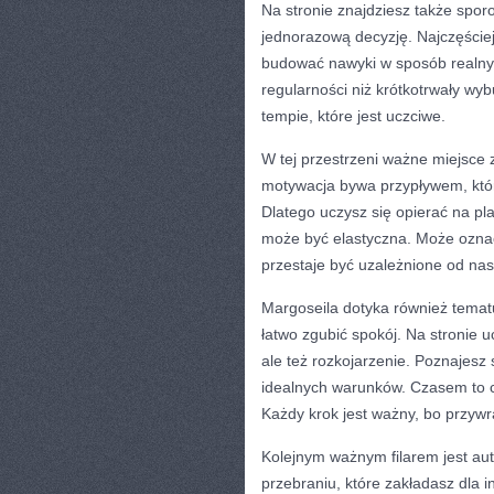
Na stronie znajdziesz także spor
jednorazową decyzję. Najczęściej
budować nawyki w sposób realny, 
regularności niż krótkotrwały wy
tempie, które jest uczciwe.
W tej przestrzeni ważne miejsce 
motywacja bywa przypływem, która
Dlatego uczysz się opierać na pl
może być elastyczna. Może oznac
przestaje być uzależnione od nas
Margoseila dotyka również tematu
łatwo zgubić spokój. Na stronie 
ale też rozkojarzenie. Poznajesz
idealnych warunków. Czasem to c
Każdy krok jest ważny, bo przyw
Kolejnym ważnym filarem jest aut
przebraniu, które zakładasz dla 