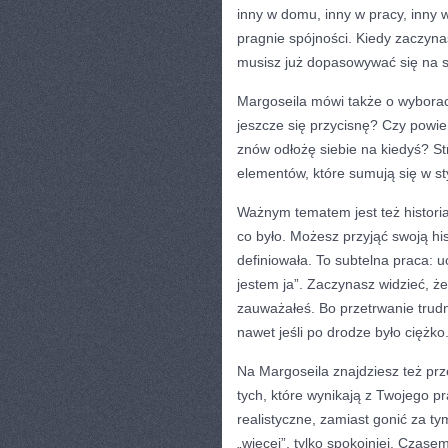
inny w domu, inny w pracy, inny 
pragnie spójności. Kiedy zaczynas
musisz już dopasowywać się na si
Margoseila mówi także o wyborac
jeszcze się przycisnę? Czy powiem
znów odłożę siebie na kiedyś? St
elementów, które sumują się w sty
Ważnym tematem jest też historia
co było. Możesz przyjąć swoją hi
definiowała. To subtelna praca: u
jestem ja”. Zaczynasz widzieć, ż
zauważałeś. Bo przetrwanie trud
nawet jeśli po drodze było ciężko
Na Margoseila znajdziesz też prz
tych, które wynikają z Twojego p
realistyczne, zamiast gonić za t
„więcej”, tylko spokojniej. Czase