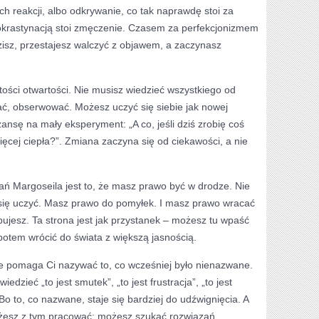
 reakcji, albo odkrywanie, co tak naprawdę stoi za
krastynacją stoi zmęczenie. Czasem za perfekcjonizmem
dzisz, przestajesz walczyć z objawem, a zaczynasz
ości otwartości. Nie musisz wiedzieć wszystkiego od
ć, obserwować. Możesz uczyć się siebie jak nowej
ansę na mały eksperyment: „A co, jeśli dziś zrobię coś
ięcej ciepła?”. Zmiana zaczyna się od ciekawości, a nie
ań Margoseila jest to, że masz prawo być w drodze. Nie
się uczyć. Masz prawo do pomyłek. I masz prawo wracać
ebujesz. Ta strona jest jak przystanek – możesz tu wpaść
 potem wrócić do świata z większą jasnością.
re pomaga Ci nazywać to, co wcześniej było nienazwane.
edzieć „to jest smutek”, „to jest frustracja”, „to jest
o to, co nazwane, staje się bardziej do udźwignięcia. A
ożesz z tym pracować: możesz szukać rozwiązań.