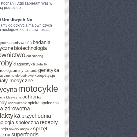
e Kochani! Dziś zabieram Was​ w
ą podróż do ...
0 Urokliwych No
amy do odkrycia malowniczych
h noclegów, które z pewnością ...
badania
asertywność
apteka
yczne
biotechnologia
ownictwo
car sharing
roby
diagnostyka
e-
dieta
genetyka
rce
egzaminy
farmacja
korepetycje
acyjne
hotele butikowe
iały medyczne
motocykle
ycyna
ochrona
acja klasyczna
ody
opieka społeczna
odchudzanie
ka zdrowotna
ilaktyka
przychodnia
recepty
ologia społeczna
sprzęt
tacja
rowery miejskie
superfoods
czny