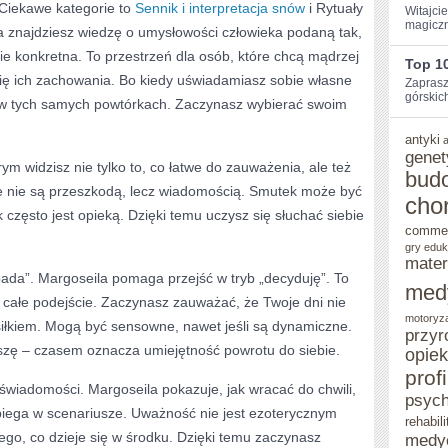
Ciekawe kategorie to
Sennik i interpretacja snów
i Rytuały
Witajci
magiczn
a znajdziesz wiedzę o umysłowości człowieka podaną tak,
ie konkretna. To przestrzeń dla osób, które chcą mądrzej
Top 1
się ich zachowania. Bo kiedy uświadamiasz sobie własne
Zaprasz
górskic
 w tych samych powtórkach. Zaczynasz wybierać swoim
antyki
genet
rym widzisz nie tylko to, co łatwe do zauważenia, ale też
bud
e nie są przeszkodą, lecz wiadomością. Smutek może być
cho
 często jest opieką. Dzięki temu uczysz się słuchać siebie
comme
gry eduk
mater
ypada”. Margoseila pomaga przejść w tryb „decyduję”. To
med
ć całe podejście. Zaczynasz zauważać, że Twoje dni nie
motoryz
łkiem. Mogą być sensowne, nawet jeśli są dynamiczne.
przyr
szę – czasem oznacza umiejętność powrotu do siebie.
opie
prof
świadomości. Margoseila pokazuje, jak wracać do chwili,
psych
biega w scenariusze. Uważność nie jest ezoterycznym
rehabili
go, co dzieje się w środku. Dzięki temu zaczynasz
medy