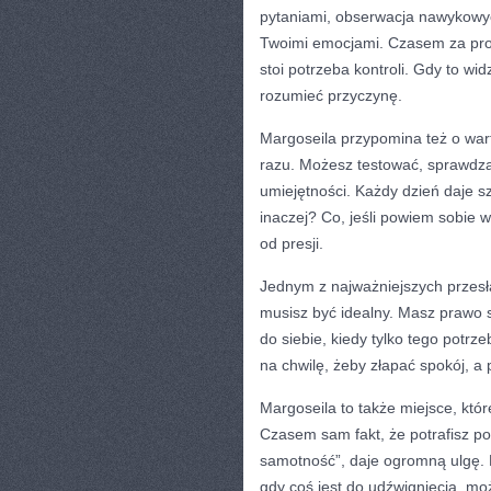
pytaniami, obserwacja nawykowych
Twoimi emocjami. Czasem za pro
stoi potrzeba kontroli. Gdy to wi
rozumieć przyczynę.
Margoseila przypomina też o wart
razu. Możesz testować, sprawdza
umiejętności. Każdy dzień daje sz
inaczej? Co, jeśli powiem sobie w
od presji.
Jednym z najważniejszych przesł
musisz być idealny. Masz prawo 
do siebie, kiedy tylko tego potrz
na chwilę, żeby złapać spokój, a
Margoseila to także miejsce, któ
Czasem sam fakt, że potrafisz powi
samotność”, daje ogromną ulgę. B
gdy coś jest do udźwignięcia, m