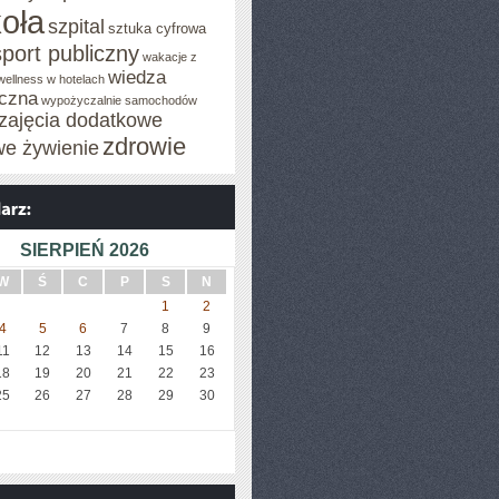
oła
szpital
sztuka cyfrowa
sport publiczny
wakacje z
wiedza
wellness w hotelach
czna
wypożyczalnie samochodów
zajęcia dodatkowe
zdrowie
we żywienie
SIERPIEŃ 2026
W
Ś
C
P
S
N
1
2
4
5
6
7
8
9
11
12
13
14
15
16
18
19
20
21
22
23
25
26
27
28
29
30