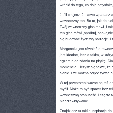
wrócić do tego, co daje satysfakc
Jeśli czujesz, że łatwo wpadasz 
wewnętrzny ton. Bo to, jak do s
Twój wewnętrzny głos mówi „i tak 
ten głos mówi „spróbuj, spokojnie
się budować życzliwą narrację. I t
Margoseila jest również o równo
jest idealne, lecz o takim, w któ
egzamin do zdania na piątkę. Dl
momencie. Uczysz się także, że o
siebie. I że można odpoczywać b
W tej przestrzeni ważne są też dr
myśli. Może to być spacer bez te
wewnętrzną stabilność. I często 
nieprzewidywalne.
Znajdziesz tu także inspiracje d