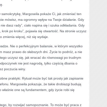
ję.
w samokrytykę, Margoseila pokaże Ci, jak zmieniać ten
iebie mówisz, ma ogromny wpływ na Twoje działanie. Gdy
nie dasz rady”, ciało napina się i szuka odkładania. Gdy
, krok po kroku”, pojawia się otwartość. Na stronie uczysz
o zmienia więcej, niż się wydaje.
wadze. Nie o perfekcyjnym balansie, w którym wszystko
rym masz prawo do słabszych dni. Życie to podróż, a nie
atego uczysz się, jak wracać do równowagi po trudnym
dpoczynek nie jest nagrodą, tylko częścią dbania o
ez poczucia winy.
obne praktyki. Rytuał może być tak prosty jak zapisanie
lefonu. Margoseila pokazuje, że takie drobiazgi budują
to właśnie one są fundamentem, gdy życie robi się
o tego, by rozwijać samopoznanie. To może być praca z