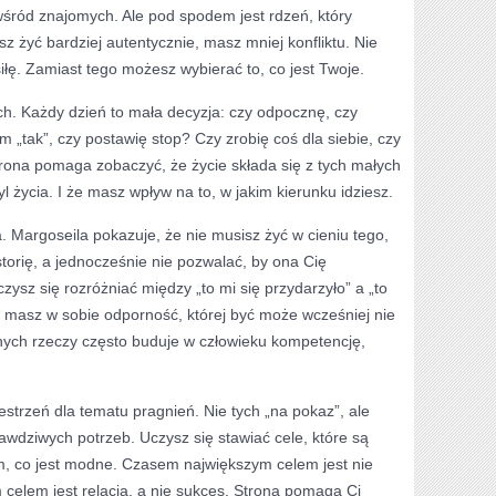
wśród znajomych. Ale pod spodem jest rdzeń, który
z żyć bardziej autentycznie, masz mniej konfliktu. Nie
łę. Zamiast tego możesz wybierać to, co jest Twoje.
h. Każdy dzień to mała decyzja: czy odpocznę, czy
 „tak”, czy postawię stop? Czy zrobię coś dla siebie, czy
rona pomaga zobaczyć, że życie składa się z tych małych
l życia. I że masz wpływ na to, w jakim kierunku idziesz.
. Margoseila pokazuje, że nie musisz żyć w cieniu tego,
storię, a jednocześnie nie pozwalać, by ona Cię
czysz się rozróżniać między „to mi się przydarzyło” a „to
e masz w sobie odporność, której być może wcześniej nie
nych rzeczy często buduje w człowieku kompetencję,
.
estrzeń dla tematu pragnień. Nie tych „na pokaz”, ale
rawdziwych potrzeb. Uczysz się stawiać cele, które są
ym, co jest modne. Czasem największym celem jest nie
m celem jest relacja, a nie sukces. Strona pomaga Ci