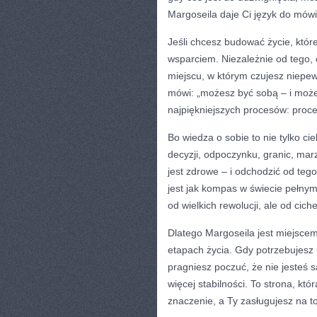
Margoseila daje Ci język do mówi
Jeśli chcesz budować życie, któr
wsparciem. Niezależnie od tego, 
miejscu, w którym czujesz niepe
mówi: „możesz być sobą – i możesz
najpiękniejszych procesów: proc
Bo wiedza o sobie to nie tylko ci
decyzji, odpoczynku, granic, marze
jest zdrowe – i odchodzić od teg
jest jak kompas w świecie pełny
od wielkich rewolucji, ale od ci
Dlatego Margoseila jest miejsce
etapach życia. Gdy potrzebujesz
pragniesz poczuć, że nie jesteś 
więcej stabilności. To strona, kt
znaczenie, a Ty zasługujesz na to,