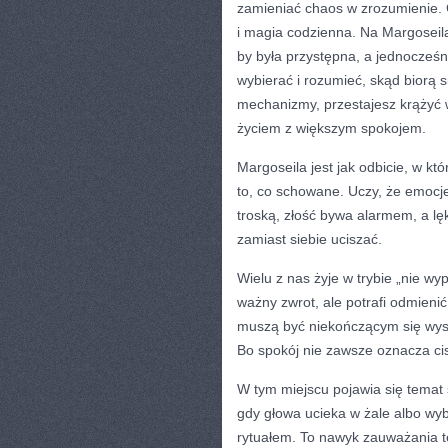
zamieniać chaos w zrozumienie. 
i magia codzienna. Na Margoseil
by była przystępna, a jednocześn
wybierać i rozumieć, skąd biorą 
mechanizmy, przestajesz krążyć
życiem z większym spokojem.
Margoseila jest jak odbicie, w któ
to, co schowane. Uczy, że emocj
troską, złość bywa alarmem, a lęk
zamiast siebie uciszać.
Wielu z nas żyje w trybie „nie w
ważny zwrot, ale potrafi odmieni
muszą być niekończącym się wysi
Bo spokój nie zawsze oznacza ci
W tym miejscu pojawia się temat 
gdy głowa ucieka w żale albo wy
rytuałem. To nawyk zauważania te