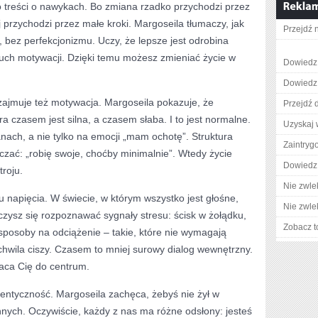
o treści o nawykach. Bo zmiana rzadko przychodzi przez
 przychodzi przez małe kroki. Margoseila tłumaczy, jak
Przejdź 
bez perfekcjonizmu. Uczy, że lepsze jest odrobina
buch motywacji. Dzięki temu możesz zmieniać życie w
Dowiedz 
Dowiedz 
zajmuje też motywacja. Margoseila pokazuje, że
Przejdź d
 czasem jest silna, a czasem słaba. I to jest normalne.
Uzyskaj 
anach, a nie tylko na emocji „mam ochotę”. Struktura
Zaintry
zać: „robię swoje, choćby minimalnie”. Wtedy życie
Dowiedz 
troju.
Nie zwlek
 napięcia. W świecie, w którym wszystko jest głośne,
Nie zwlek
uczysz się rozpoznawać sygnały stresu: ścisk w żołądku,
Zobacz t
 sposoby na odciążenie – takie, które nie wymagają
hwila ciszy. Czasem to mniej surowy dialog wewnętrzny.
raca Cię do centrum.
entyczność. Margoseila zachęca, żebyś nie żył w
innych. Oczywiście, każdy z nas ma różne odsłony: jesteś