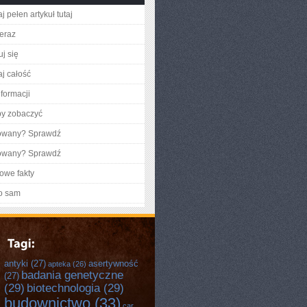
j pełen artykuł tutaj
teraz
j się
aj całość
nformacji
by zobaczyć
gowany? Sprawdź
gowany? Sprawdź
owe fakty
o sam
antyki
(27)
asertywność
apteka
(26)
badania genetyczne
(27)
(29)
biotechnologia
(29)
budownictwo
(33)
car