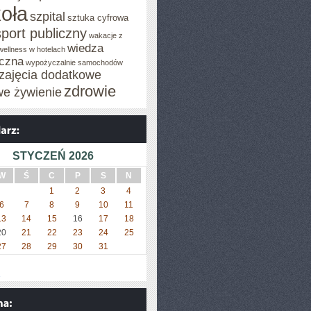
oła
szpital
sztuka cyfrowa
sport publiczny
wakacje z
wiedza
wellness w hotelach
czna
wypożyczalnie samochodów
zajęcia dodatkowe
zdrowie
we żywienie
STYCZEŃ 2026
W
Ś
C
P
S
N
1
2
3
4
6
7
8
9
10
11
13
14
15
16
17
18
20
21
22
23
24
25
27
28
29
30
31
»