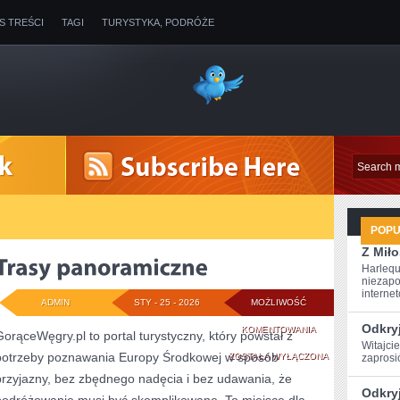
IS TREŚCI
TAGI
TURYSTYKA, PODRÓŻE
POP
Z Miło
Harlequ
niezapo
internet
ADMIN
STY - 25 - 2026
MOŻLIWOŚĆ
Odkryj
TRASY
KOMENTOWANIA
GorąceWęgry.pl to portal turystyczny, który powstał z
Witajci
potrzeby poznawania Europy Środkowej w sposób
PANORAMICZNE
ZOSTAŁA WYŁĄCZONA
zaprosi
przyjazny, bez zbędnego nadęcia i bez udawania, że
Odkryj