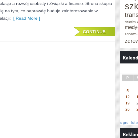
relacje a rozwój osobisty i Związki a finanse. Strona skupia
szk
się na tym, co naprawdę buduje zainteresowanie w
tran
elacji:
[ Read More ]
dziećmi
medy
CONTINUE
zabawa
zdro
P
5
12
19
26
« gru
lut 