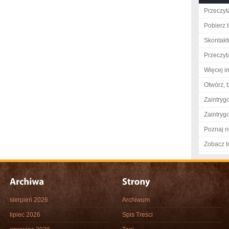
Przeczyta
Pobierz 
Skontaktu
Przeczyt
Więcej i
Otwórz, 
Zaintry
Zaintry
Poznaj n
Zobacz t
sierpień 2026
Archiwum
lipiec 2026
Spis Treści