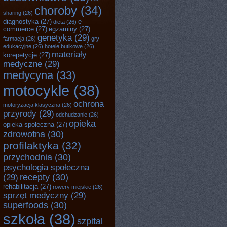
choroby
(34)
sharing
(26)
diagnostyka
(27)
e-
dieta
(26)
commerce
(27)
egzaminy
(27)
genetyka
(29)
farmacja
(26)
gry
edukacyjne
(26)
hotele butikowe
(26)
materiały
korepetycje
(27)
medyczne
(29)
medycyna
(33)
motocykle
(38)
ochrona
motoryzacja klasyczna
(26)
przyrody
(29)
odchudzanie
(26)
opieka
opieka społeczna
(27)
zdrowotna
(30)
profilaktyka
(32)
przychodnia
(30)
psychologia społeczna
recepty
(30)
(29)
rehabilitacja
(27)
rowery miejskie
(26)
sprzęt medyczny
(29)
superfoods
(30)
szkoła
(38)
szpital