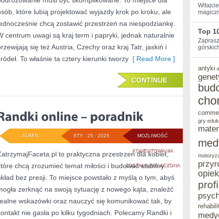
podróżowanie musi być skomplikowane. To miejsce dla
Witajci
osób, które lubią projektować wyjazdy krok po kroku, ale
magiczn
jednocześnie chcą zostawić przestrzeń na niespodziankę.
Top 1
W centrum uwagi są kraj term i papryki, jednak naturalnie
Zaprasz
rzewijają się też Austria, Czechy oraz kraj Tatr, jaskiń i
górskic
źródeł. To właśnie ta cztery kierunki tworzy
[ Read More ]
antyki
genet
CONTINUE
bud
cho
comme
gry eduk
mater
ADMIN
STY - 25 - 2026
MOŻLIWOŚĆ
med
RANDKI
KOMENTOWANIA
ZatrzymajFaceta.pl to praktyczna przestrzeń dla kobiet,
motoryz
przyr
które chcą zrozumieć temat miłości i budować stabilny
ONLINE
ZOSTAŁA WYŁĄCZONA
opie
układ bez presji. To miejsce powstało z myślą o tym, abyś
–
prof
mogła zerknąć na swoją sytuację z nowego kąta, znaleźć
PORADNIK
psych
realne wskazówki oraz nauczyć się komunikować tak, by
rehabili
kontakt nie gasła po kilku tygodniach. Polecamy Randki i
medy