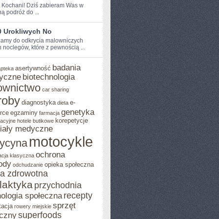
e Kochani! Dziś zabieram Was​ w
ą podróż do ...
0 Urokliwych No
amy do odkrycia malowniczych
h noclegów, które z pewnością ...
badania
asertywność
apteka
yczne
biotechnologia
ownictwo
car sharing
roby
diagnostyka
e-
dieta
genetyka
rce
egzaminy
farmacja
korepetycje
acyjne
hotele butikowe
iały medyczne
motocykle
ycyna
ochrona
acja klasyczna
ody
opieka społeczna
odchudzanie
ka zdrowotna
ilaktyka
przychodnia
recepty
ologia społeczna
sprzęt
tacja
rowery miejskie
superfoods
czny