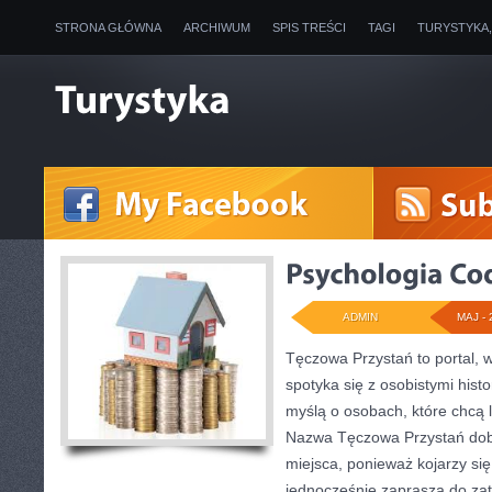
STRONA GŁÓWNA
ARCHIWUM
SPIS TREŚCI
TAGI
TURYSTYKA
ADMIN
MAJ - 
Tęczowa Przystań to portal, 
spotyka się z osobistymi histo
myślą o osobach, które chcą l
Nazwa Tęczowa Przystań dob
miejsca, ponieważ kojarzy się
jednocześnie zaprasza do zat