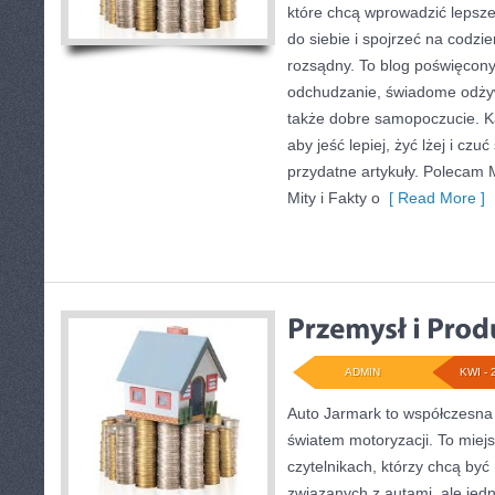
które chcą wprowadzić lepsz
do siebie i spojrzeć na codzi
rozsądny. To blog poświęcon
odchudzanie, świadome odżyw
także dobre samopoczucie. Każ
aby jeść lepiej, żyć lżej i czuć
przydatne artykuły. Polecam M
Mity i Fakty o
[ Read More ]
ADMIN
KWI - 
Auto Jarmark to współczesna s
światem motoryzacji. To miej
czytelnikach, którzy chcą by
związanych z autami, ale jedn