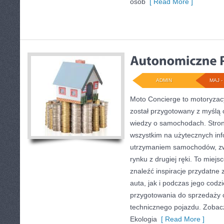
osób
[ Read More ]
ADMIN
MAJ - 
Moto Concierge to motoryzacy
został przygotowany z myślą
wiedzy o samochodach. Stron
wszystkim na użytecznych in
utrzymaniem samochodów, zw
rynku z drugiej ręki. To miejs
znaleźć inspiracje przydatn
auta, jak i podczas jego cod
przygotowania do sprzedaży 
technicznego pojazdu. Zobacz
Ekologia
[ Read More ]