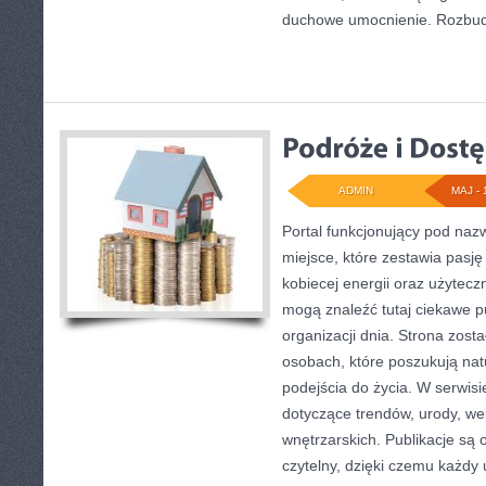
duchowe umocnienie. Rozbu
ADMIN
MAJ - 
Portal funkcjonujący pod na
miejsce, które zestawia pasj
kobiecej energii oraz użyteczn
mogą znaleźć tutaj ciekawe p
organizacji dnia. Strona zos
osobach, które poszukują nat
podejścia do życia. W serwis
dotyczące trendów, urody, well
wnętrzarskich. Publikacje s
czytelny, dzięki czemu każdy