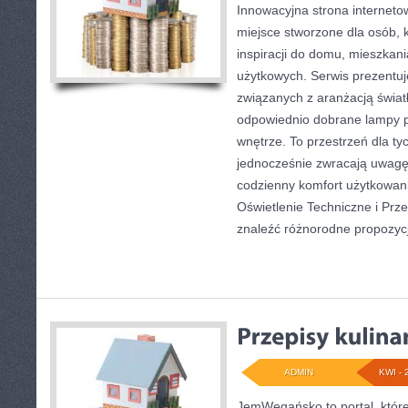
Innowacyjna strona internet
miejsce stworzone dla osób, 
inspiracji do domu, mieszkani
użytkowych. Serwis prezentuj
związanych z aranżacją światł
odpowiednio dobrane lampy p
wnętrze. To przestrzeń dla tyc
jednocześnie zwracają uwagę
codzienny komfort użytkowani
Oświetlenie Techniczne i Pr
znaleźć różnorodne propozyc
ADMIN
KWI - 
JemWegańsko to portal, które