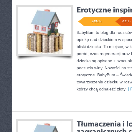
ADMIN
GRU - 
BabyBum to blog dla rodziców
opiekę nad dzieckiem w sposób
bliski dziecku. To miejsce, w
poród, czas regeneracji oraz 
dziecka są opisane z szacun
poczucia winy. Nowości na str
erotyczne. BabyBum – Świadom
towarzyszenie dziecku w rozwo
którzy chcą odnaleźć złoty
[ R