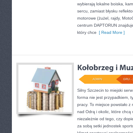
wybierają lokalne boiska, kam
sercu, zamiast błysku reflekt
motorowe (żużel, rajdy, Moto
centrum DAPTORUN znajduje 
który chce
[ Read More ]
ADMIN
GRU - 
Silny Szczecin to miejski serw
forma nie jest przypadkiem, t
pracy. To miejsce powstało z
nad Odrą i okolic, które chc
niezależnie od tego, czy dopi
za sobą setki jednostek sport