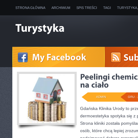
STRONA GŁÓWNA
ARCHIWUM
SPIS TREŚCI
TAGI
TURYSTYKA
ADMIN
GRU - 
Gdańska Klinika Urody to prz
dermoestetyka spotyka się z p
Strona kliniki została pomyś
osób, które chcą lepiej zrozu