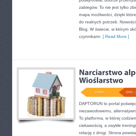
podejmować dobrze przemyśl
zabiegów. To nie jest tylko zb
mapa możliwości, dzięki które
do realnych potrzeb. Nowości n
Blog. W świecie, w którym skó
czynnikami
[ Read More ]
ADMIN
GRU - 
DAPTORUN to portal poświęc
niezawodowemu, alternatywny
To platforma, w której codzie
ciekawością, a zwykłe treningi
relację z drogi. Strona powsta